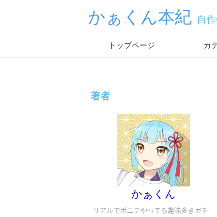
かぁくん本紀
自作
トップページ
カ
著者
かぁくん
リアルでポニテやってる趣味多きガチ