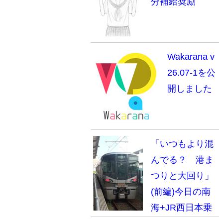
分補給奨励
Wakarana v
26.07-1を公
開しました
「いつもより混
んでる？ 港ま
つりと大回り」
(前編)今日の南
海+JR西日本乗