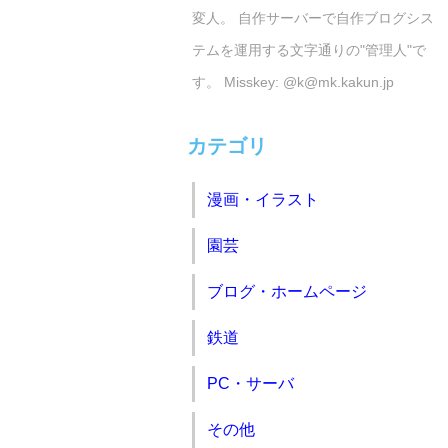
変人。 自作サーバーで自作ブログシス
テムを運用する文字通りの"管理人"で
す。 Misskey: @k@mk.kakun.jp
カテゴリ
漫画・イラスト
園芸
ブログ・ホームページ
鉄道
PC・サーバ
その他