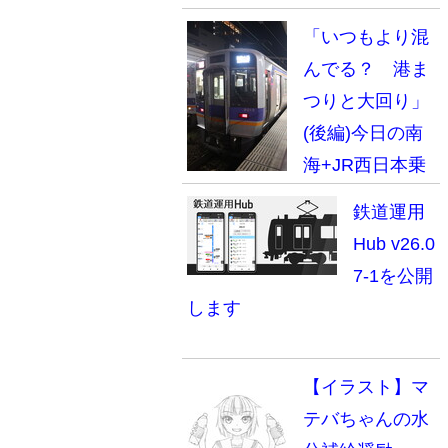
「いつもより混
んでる？ 港ま
つりと大回り」
(後編)今日の南
海+JR西日本乗
車録(2026.7.25)
鉄道運用
Hub v26.0
7-1を公開
します
【イラスト】マ
テバちゃんの水